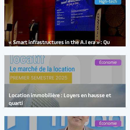
High-tech
« Smart infrastructures in the A.I era » : Qu
Économie
Location immobilière : Loyers en hausse et
quarti
Économie