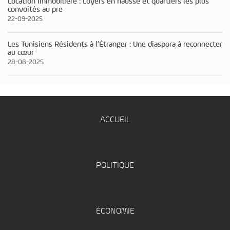
Location immobilière : Loyers en hausse et quartiers les plus
convoités au pre
22-09-2025
Les Tunisiens Résidents à l’Étranger : Une diaspora à reconnecter
au cœur
28-08-2025
ACCUEIL
POLITIQUE
ÉCONOMIE