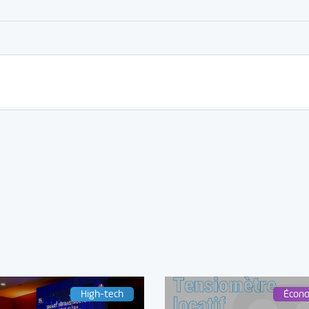
High-tech
Écon