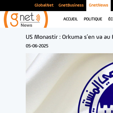
GlobalNet
GnetBusiness
GnetNews
ACCUEIL
POLITIQUE
ÉC
US Monastir : Orkuma s’en va au 
05-06-2025