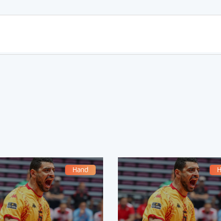
Hand
H