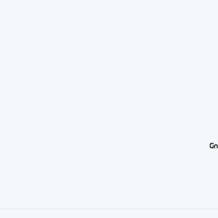
Gn
er
rtager