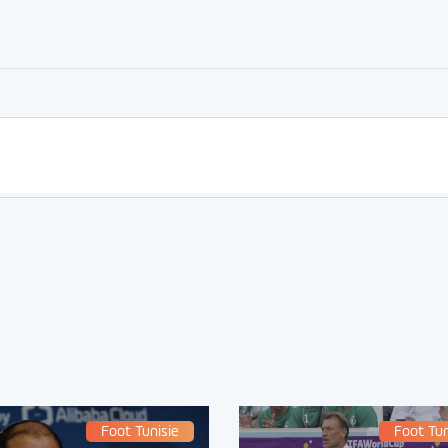
er
rtager
Foot Tunisie
Foot Tun