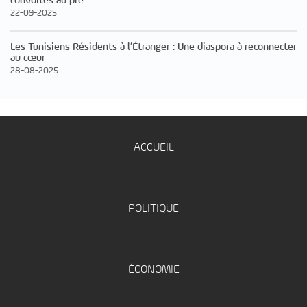
convoités au pre
22-09-2025
Les Tunisiens Résidents à l’Étranger : Une diaspora à reconnecter
au cœur
28-08-2025
ACCUEIL
POLITIQUE
ÉCONOMIE