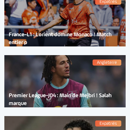
Expatriés
France-L1 : Lorient domine Monaco ! Match
entier p
Angleterre
Premier League-J04 : Main de Mejbri ! Salah
marque
Expatriés