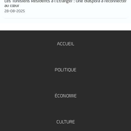
Les Tunisiens Résidents à l’Étranger : Une diaspora à reconnecter
au cœur
28-08-2025
ACCUEIL
POLITIQUE
ÉCONOMIE
CULTURE