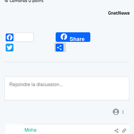
4/ Comores 0 point
GnetNews
Facebook
Share
Twitter
Partager
1
Moha