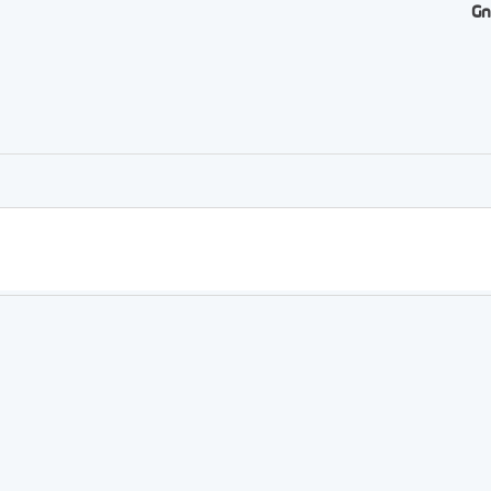
Gn
er
rtager