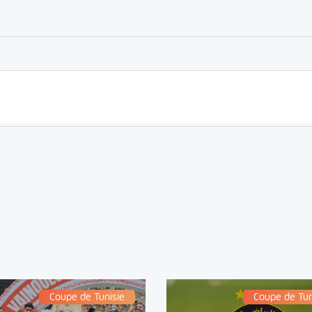
er
rtager
Coupe de Tunisie
Coupe de Tun