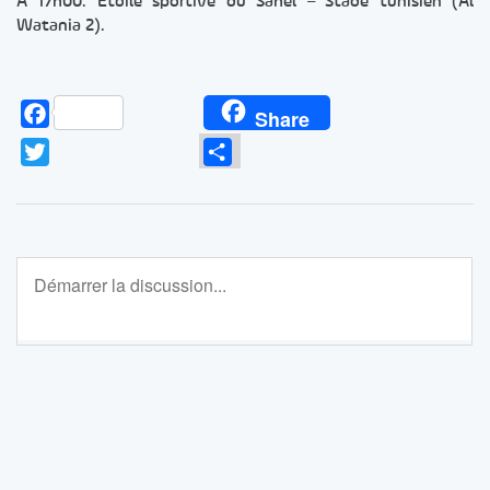
A 17h00: Etoile sportive du Sahel – Stade tunisien (Al
Watania 2).
Facebook
Share
Twitter
Partager