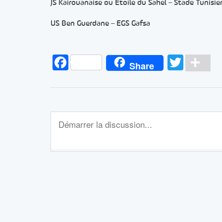
JS Kairouanaise ou Etoile du Sahel – Stade Tunisie
US Ben Guerdane – EGS Gafsa
Facebook
Twitt
Pa
Share