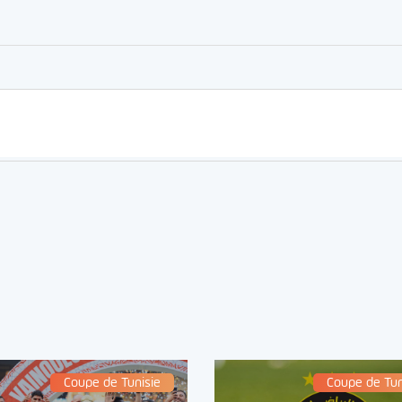
er
rtager
Coupe de Tunisie
Coupe de Tun