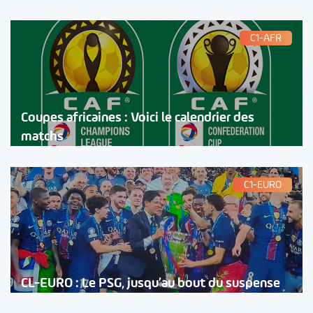
C1-AFR
Coupes africaines : Voici le calendrier des
matchs
C1-EURO
CL-EURO : Le PSG, jusqu’au bout du suspense