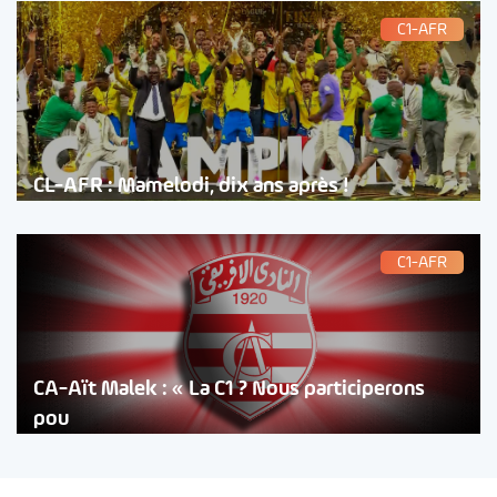
C1-AFR
CL-AFR : Mamelodi, dix ans après !
C1-AFR
CA-Aït Malek : « La C1 ? Nous participerons
pou