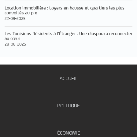
Location immobilière : Loyers en hausse et quartiers les plus
convoités au pre
22-09-2025
Les Tunisiens Résidents à l’Étranger : Une diaspora à reconnecter
au cœur
28-08-2025
ACCUEIL
POLITIQUE
ÉCONOMIE