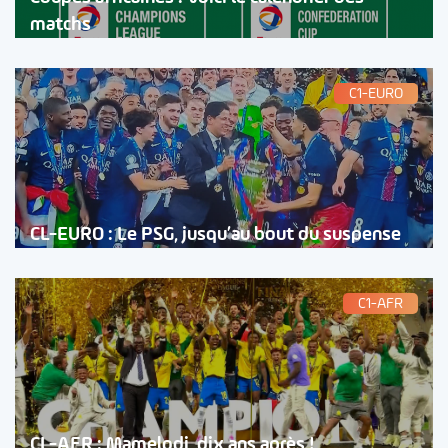
matchs
C1-EURO
CL-EURO : Le PSG, jusqu’au bout du suspense
C1-AFR
CL-AFR : Mamelodi, dix ans après !