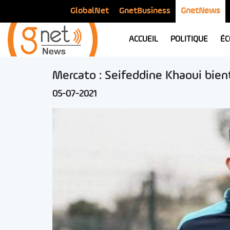
GlobalNet
GnetBusiness
GnetNews
ACCUEIL
POLITIQUE
ÉC
Mercato : Seifeddine Khaoui bien
05-07-2021