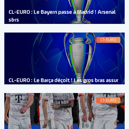
CL-EURO : Le Bayern passe à Madrid ! Arsenal
s&rs
C1-EURO
CL-EURO : Le Barça déçoit ! Les gros bras assur
C1-EURO