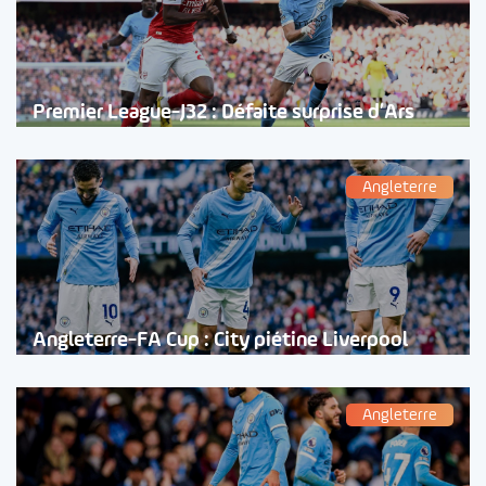
Premier League-J32 : Défaite surprise d’Ars
Angleterre
Angleterre-FA Cup : City piétine Liverpool
Angleterre