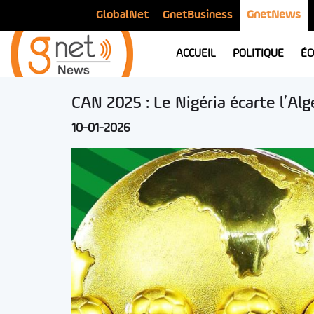
GlobalNet
GnetBusiness
GnetNews
ACCUEIL
POLITIQUE
ÉC
CAN 2025 : Le Nigéria écarte l’Alg
10-01-2026