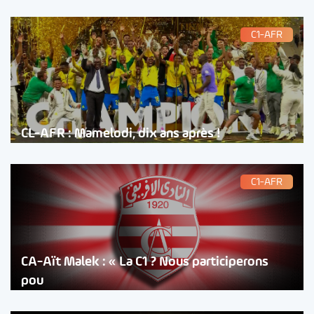
C1-AFR
CL-AFR : Mamelodi, dix ans après !
C1-AFR
CA-Aït Malek : « La C1 ? Nous participerons
pou