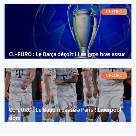
C1-EURO
CL-EURO : Le Barça déçoit ! Les gros bras assur
C1-EURO
CL-EURO : Le Bayern passe à Paris ! Liverpool
dom