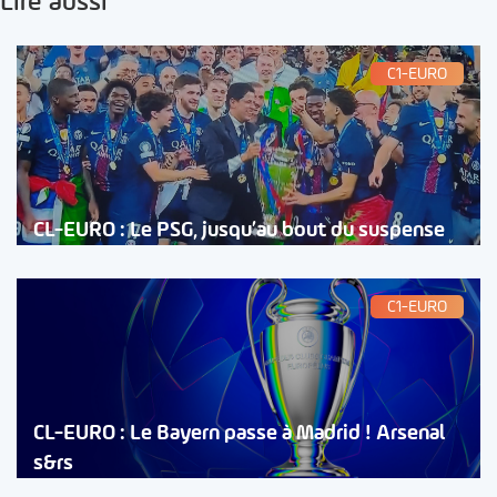
Lire aussi
C1-EURO
CL-EURO : Le PSG, jusqu’au bout du suspense
C1-EURO
CL-EURO : Le Bayern passe à Madrid ! Arsenal
s&rs