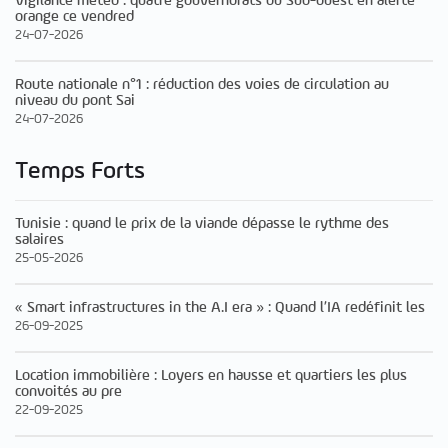
Vigilance météo : quatre gouvernorats du Sud-ouest en alerte
orange ce vendred
24-07-2026
Route nationale n°1 : réduction des voies de circulation au
niveau du pont Sai
24-07-2026
Temps Forts
Tunisie : quand le prix de la viande dépasse le rythme des
salaires
25-05-2026
« Smart infrastructures in the A.I era » : Quand l’IA redéfinit les
26-09-2025
Location immobilière : Loyers en hausse et quartiers les plus
convoités au pre
22-09-2025