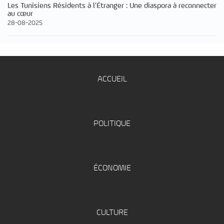
Les Tunisiens Résidents à l’Étranger : Une diaspora à reconnecter
au cœur
28-08-2025
ACCUEIL
POLITIQUE
ÉCONOMIE
CULTURE