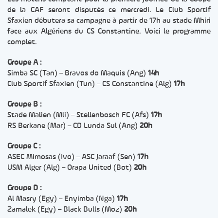
de la CAF seront disputés ce mercredi. Le Club Sportif
Sfaxien débutera sa campagne à partir de 17h au stade Mhiri
face aux Algériens du CS Constantine. Voici le programme
complet.
Groupe A :
Simba SC (Tan) – Bravos do Maquis (Ang)
14h
Club Sportif Sfaxien (Tun) – CS Constantine (Alg)
17h
Groupe B :
Stade Malien (Mli) – Stellenbosch FC (Afs)
17h
RS Berkane (Mar) – CD Lunda Sul (Ang)
20h
Groupe C :
ASEC Mimosas (Ivo) – ASC Jaraaf (Sen)
17h
USM Alger (Alg) – Orapa United (Bot)
20h
Groupe D :
Al Masry (Egy) – Enyimba (Nga)
17h
Zamalek (Egy) – Black Bulls (Moz)
20h