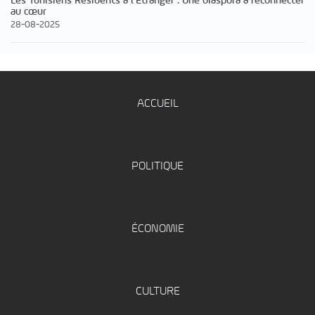
Les Tunisiens Résidents à l’Étranger : Une diaspora à reconnecter
au cœur
28-08-2025
ACCUEIL
POLITIQUE
ÉCONOMIE
CULTURE