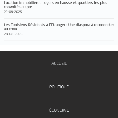
Location immobilière : Loyers en hausse et quartiers les plus
convoités au pre
22-09-2025
Les Tunisiens Résidents à l’Étranger : Une diaspora à reconnecter
au cœur
28-08-2025
ACCUEIL
POLITIQUE
ÉCONOMIE