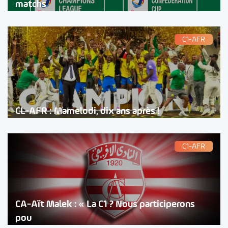
matchs
C1-AFR
CL-AFR : Mamelodi, dix ans après !
C1-AFR
CA-Aït Malek : « La C1 ? Nous participerons
pou