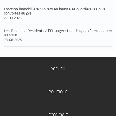
Location immobilière : Loyers en hausse et quartiers les plus
convoités au pre
22-09-2025
Les Tunisiens Résidents à l’Étranger : Une diaspora à reconnecter
au cœur
28-08-2025
ACCUEIL
POLITIQUE
ÉCONOMIE