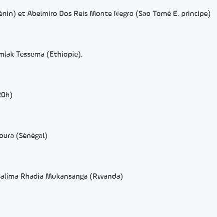
Bénin) et Abelmiro Dos Reis Monte Negro (Sao Tomé E. principe)
amlak Tessema (Ethiopie).
20h)
goura (Sénégal)
 Salima Rhadia Mukansanga (Rwanda)
er
rtager