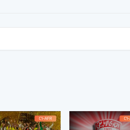
C1-AFR
C1