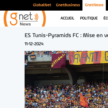
GlobalNet
GnetBusiness
GnetNews
ACCUEIL
POLITIQUE
ÉC
ES Tunis-Pyramids FC : Mise en ve
11-12-2024