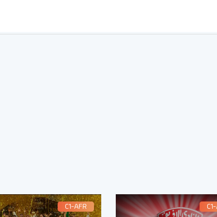
C1-AFR
C1