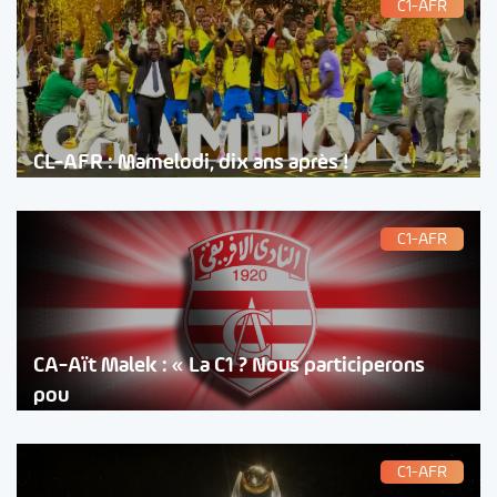
C1-AFR
CL-AFR : Mamelodi, dix ans après !
C1-AFR
CA-Aït Malek : « La C1 ? Nous participerons
pou
C1-AFR