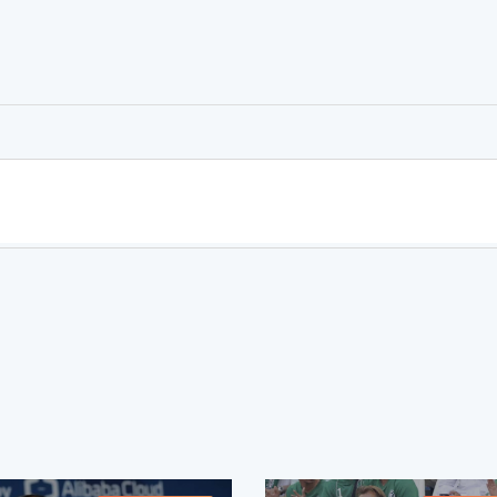
er
rtager