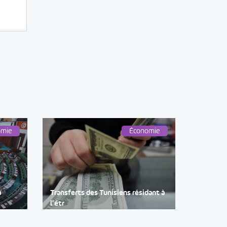
omie
Économie
à
Transferts des Tunisiens résidant à
l’étr