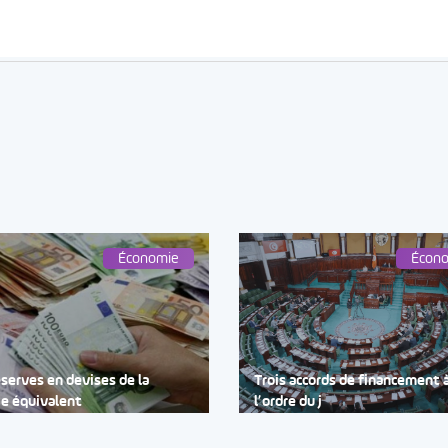
Économie
Écon
éserves en devises de la
Trois accords de financement 
ie équivalent
l’ordre du j