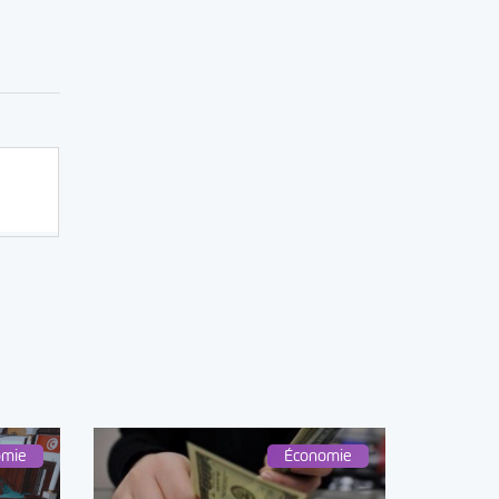
omie
Économie