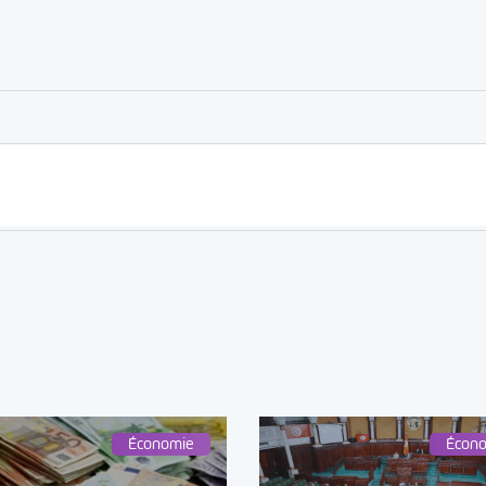
er
rtager
Économie
Écon