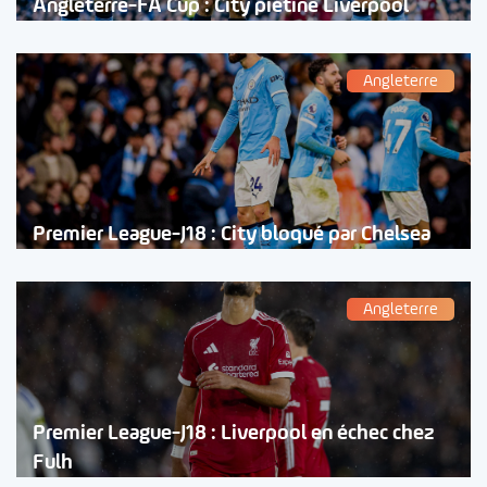
Angleterre-FA Cup : City piétine Liverpool
Angleterre
Premier League-J18 : City bloqué par Chelsea
Angleterre
Premier League-J18 : Liverpool en échec chez
Fulh