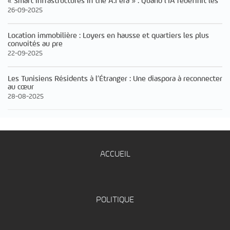
« Smart infrastructures in the A.I era » : Quand l’IA redéfinit les
26-09-2025
Location immobilière : Loyers en hausse et quartiers les plus
convoités au pre
22-09-2025
Les Tunisiens Résidents à l’Étranger : Une diaspora à reconnecter
au cœur
28-08-2025
ACCUEIL
POLITIQUE