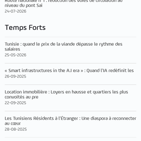
Route nationale n°1 : réduction des voies de circulation au
niveau du pont Sai
24-07-2026
Temps Forts
Tunisie : quand le prix de la viande dépasse le rythme des
salaires
25-05-2026
« Smart infrastructures in the A.I era » : Quand l’IA redéfinit les
26-09-2025
Location immobilière : Loyers en hausse et quartiers les plus
convoités au pre
22-09-2025
Les Tunisiens Résidents à l’Étranger : Une diaspora à reconnecter
au cœur
28-08-2025