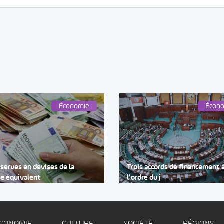
Économie
Écon
éserves en devises de la
Trois accords de financement 
ie équivalent
l’ordre du j