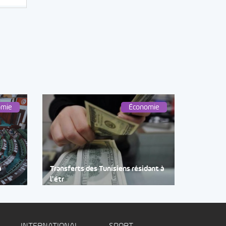
omie
Économie
à
Transferts des Tunisiens résidant à
l’étr