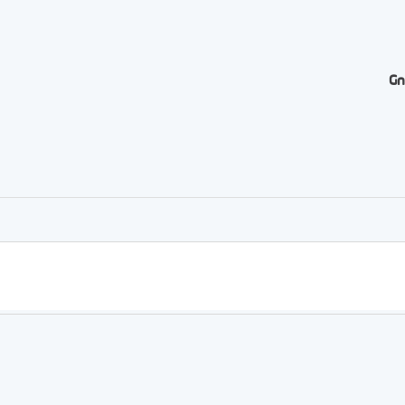
Gn
er
rtager