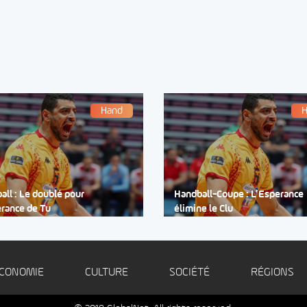
Hand
H
all : Le doublé pour
Handball-Coupe : L’Esperance
erance de Tu
élimine le Clu
CONOMIE
CULTURE
SOCIÉTÉ
RÉGIONS