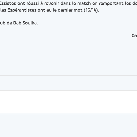
 Cssistes ont réussi à revenir dans le match en remportant les d
 les Espérantistes ont eu le dernier mot (16/14).
lub de Bab Souika.
Gn
er
rtager