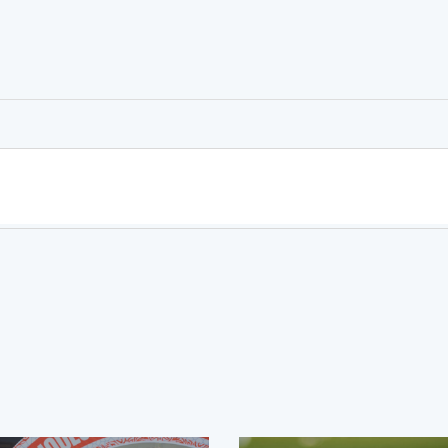
er
rtager