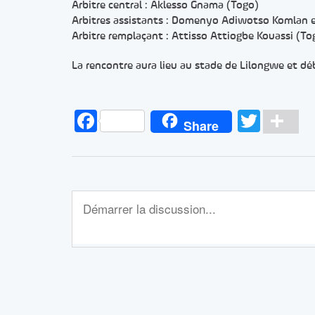
Arbitre central : Aklesso Gnama (Togo)
Arbitres assistants : Domenyo Adiwotso Komlan e
Arbitre remplaçant : Attisso Attiogbe Kouassi (To
La rencontre aura lieu au stade de Lilongwe et dé
Facebook
Twitt
Pa
Share