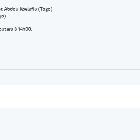
t Abdou Kpelafia (Togo)
go)
butera à 14h00.
er
rtager