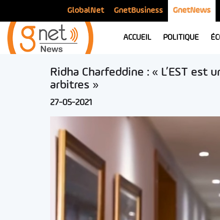
GlobalNet
GnetBusiness
GnetNews
ACCUEIL
POLITIQUE
ÉC
Ridha Charfeddine : « L’EST est u
arbitres »
27-05-2021