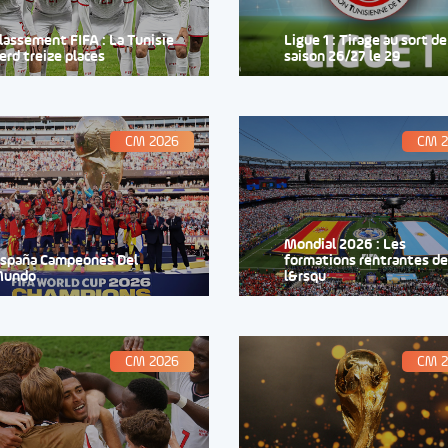
lassement FIFA : La Tunisie
Ligue 1 : Tirage au sort de
erd treize places
saison 26/27 le 29
CM 2026
CM 
Mondial 2026 : Les
spaña Campeones Del
formations rentrantes de
Mundo
l&rsqu
CM 2026
CM 