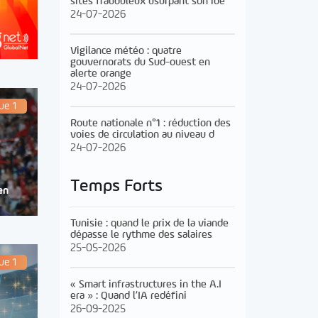
sites frauduleux usurpant son ide
24-07-2026
Vigilance météo : quatre
gouvernorats du Sud-ouest en
alerte orange
24-07-2026
ue 1
Route nationale n°1 : réduction des
voies de circulation au niveau d
24-07-2026
Temps Forts
en
Tunisie : quand le prix de la viande
dépasse le rythme des salaires
25-05-2026
ue 1
« Smart infrastructures in the A.I
era » : Quand l’IA redéfini
26-09-2025