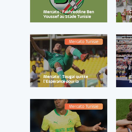
Mercato : Fakhreddine Ben
C
Youssef au Stade Tunisie
p
Mercato Tunisie
Mercato : Tougai quitte
E
l’Espérance pour la
Mercato Tunisie