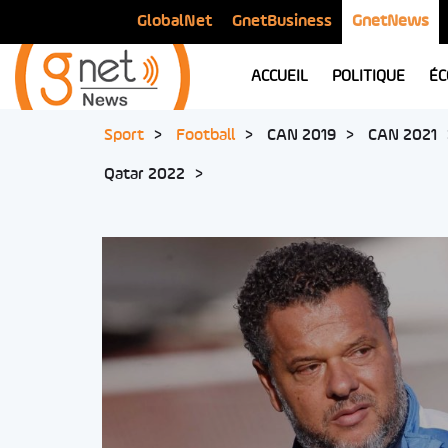
GlobalNet
GnetBusiness
GnetNews
ACCUEIL
POLITIQUE
ÉC
Sport
Football
CAN 2019
CAN 2021
Qatar 2022