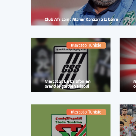
Club Africain : Maher Kanzari à la barre
Mercato Tunisie
Mercato : Le CS Sfaxien
M
prend le gardien Hlaoui
o
Mercato Tunisie