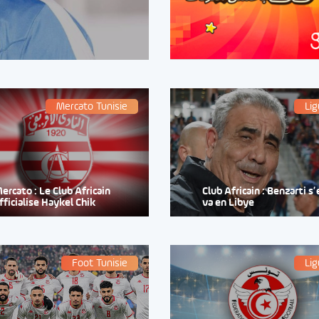
Mercato Tunisie
Lig
ercato : Le Club Africain
Club Africain : Benzarti s’
fficialise Haykel Chik
va en Libye
Foot Tunisie
Lig